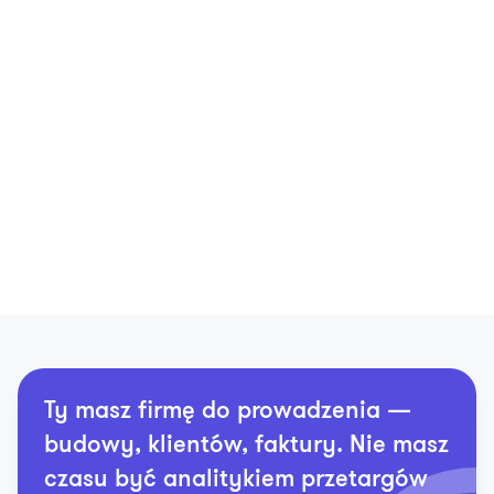
Składanie ofert
Dzięki zaawansowanym narzędziom
masz uporządkowane dane potrzebne
do przygotowania oferty
Wyniki i profil
Dostęp do wyników w postępowaniu
wraz ze statusem - unieważnione lub
zawarta umowa.
Ty masz firmę do prowadzenia —
budowy, klientów, faktury. Nie masz
czasu być analitykiem przetargów