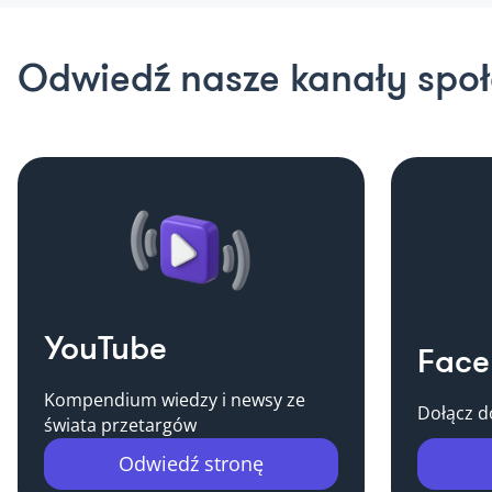
Odwiedź nasze kanały spo
YouTube
Face
Kompendium wiedzy i newsy ze
Dołącz d
świata przetargów
Odwiedź stronę