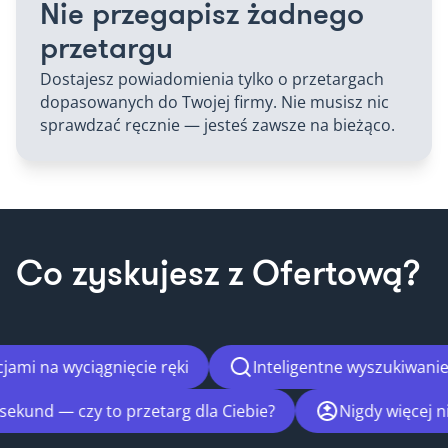
Nie przegapisz żadnego
przetargu
Dostajesz powiadomienia tylko o przetargach
dopasowanych do Twojej firmy. Nie musisz nic
sprawdzać ręcznie — jesteś zawsze na bieżąco.
Co zyskujesz z Ofertową?
na wyciągnięcie ręki
Inteligentne wyszukiwanie, kt
w 90 sekund — czy to przetarg dla Ciebie?
Nigdy wię