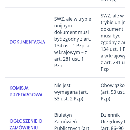
SWZ, ale w
SWZ, ale w trybie
trybie unijn
unijnym
dokument
dokument musi
musi być
być zgodny z art.
zgodny z art.
DOKUMENTACJA
134 ust. 1 Pzp, a
134 ust. 1 Pzp
w krajowym – z
a w krajowym
art. 281 ust. 1
z art. 281 ust.
Pzp
Pzp
Nie jest
Obowiązkow
KOMISJA
wymagana (art.
(art. 53 ust. 1
PRZETARGOWA
53 ust. 2 Pzp)
Pzp)
Biuletyn
Dziennik
Zamówień
Urzędowy UE
OGŁOSZENIE O
Publicznych (art.
(art. 86–90
ZAMÓWIENIU