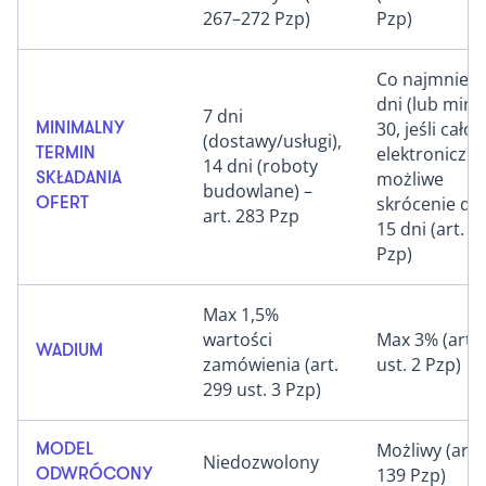
267–272 Pzp)
Pzp)
Co najmniej 
dni (lub min.
7 dni
30, jeśli całoś
MINIMALNY
(dostawy/usługi),
elektronicznie
TERMIN
14 dni (roboty
możliwe
SKŁADANIA
budowlane) –
skrócenie do
OFERT
art. 283 Pzp
15 dni (art. 1
Pzp)
Max 1,5%
wartości
Max 3% (art. 
WADIUM
zamówienia (art.
ust. 2 Pzp)
299 ust. 3 Pzp)
Możliwy (art.
MODEL
Niedozwolony
139 Pzp)
ODWRÓCONY