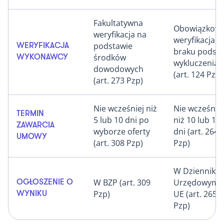
Fakultatywna
Obowiązkow
weryfikacja na
weryfikacja
podstawie
WERYFIKACJA
braku podst
środków
WYKONAWCY
wykluczenia
dowodowych
(art. 124 Pzp)
(art. 273 Pzp)
Nie wcześniej niż
Nie wcześniej
TERMIN
5 lub 10 dni po
niż 10 lub 15
ZAWARCIA
wyborze oferty
dni (art. 264
UMOWY
(art. 308 Pzp)
Pzp)
W Dzienniku
W BZP (art. 309
Urzędowym
OGŁOSZENIE O
Pzp)
UE (art. 265
WYNIKU
Pzp)